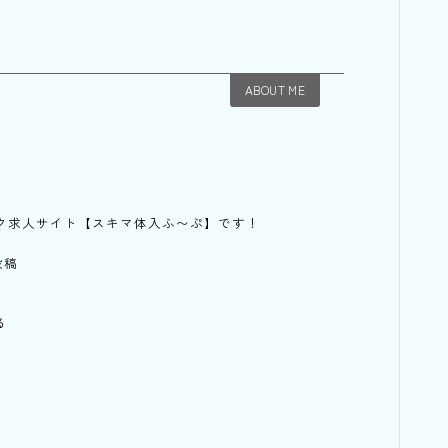
ABOUT ME
ク求人サイト【スキマ体入ふ〜ぷ】です！
投稿
る