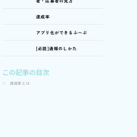
者・応募者の見方
達成率
アプリ化ができるふ〜ぷ
[必読]通報のしかた
この記事の目次
達成率とは