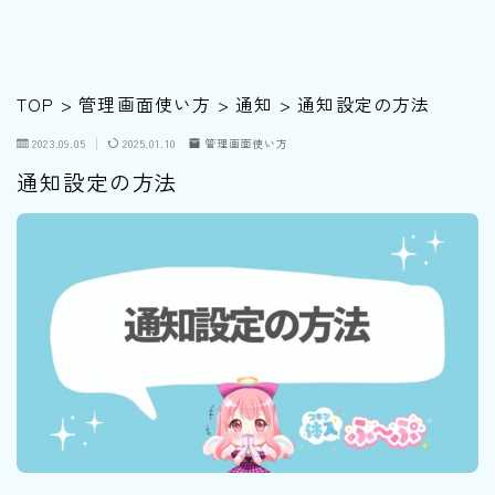
TOP
>
管理画面使い方
>
通知
>
通知設定の方法
2023.09.05
2025.01.10
管理画面使い方
通知設定の方法