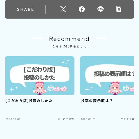
SHARE
Recommend
こちらの記事もどうぞ
[こだわり版]投稿のしかた
投稿の表示順は？
2023.08.09
はじめての方
2023.08.07
アクセス率・