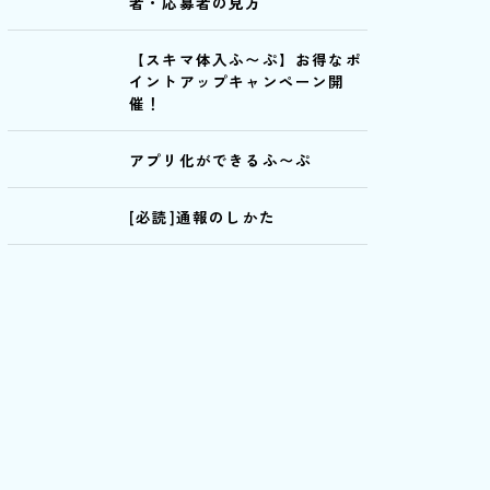
者・応募者の見方
【スキマ体入ふ〜ぷ】お得なポ
イントアップキャンペーン開
催！
アプリ化ができるふ〜ぷ
[必読]通報のしかた